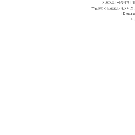
지오채트
|
이용약관
|
개
(주)씨엔아이소프트 | 사업자번호 : 421-
E-mail 
|
Cop