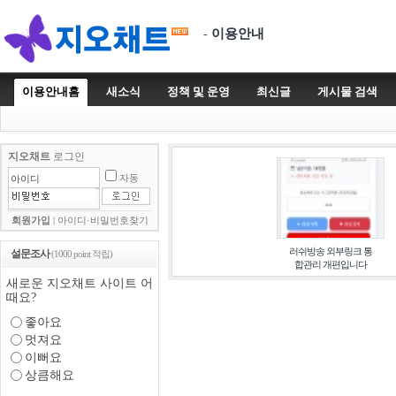
이용안내
-
이용안내홈
새소식
정책 및 운영
최신글
게시물 검색
지오채트
로그인
자동
회원가입
|
아이디·비밀번호찾기
러쉬방송 외부링크 통
설문조사
(1000 point 적립)
합관리 개편입니다
새로운 지오채트 사이트 어
때요?
좋아요
멋져요
이뻐요
상큼해요