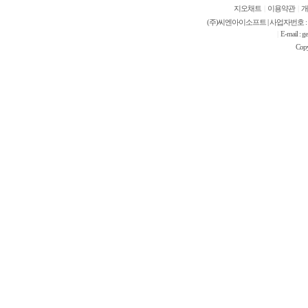
지오채트
|
이용약관
|
개
(주)씨엔아이소프트 | 사업자번호 : 421-
E-mail 
|
Cop