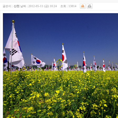
글쓴이 :
산천
날짜 :
2012-05-11 (금) 10:24
조회 :
13814