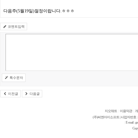
다음주(5월19일)절정이랍니다.ㅎㅎㅎ
코멘트입력
특수문자
이전글
다음글
지오채트
|
이용약관
|
개
(주)씨엔아이소프트 | 사업자번호 : 421-
E-mail 
|
Cop