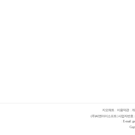
지오채트
|
이용약관
|
개
(주)씨엔아이소프트 | 사업자번호 : 421-
E-mail 
|
Cop