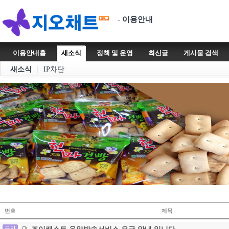
이용안내
-
이용안내홈
새소식
정책 및 운영
최신글
게시물 검색
새소식
|
IP차단
번호
제목