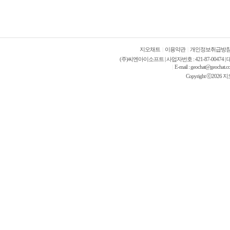
지오채트
|
이용약관
|
개인정보취급방
(주)씨엔아이소프트 | 사업자번호 : 421-87-00474 | 대
E-mail : geochat@g
|
Copyright ⓒ2026 지오